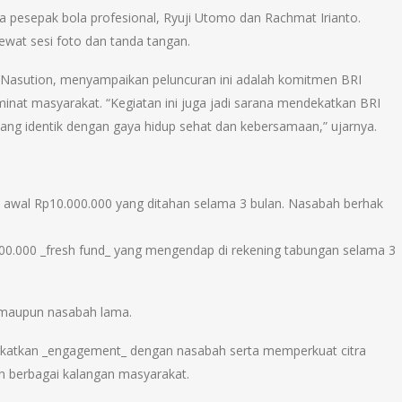
 pesepak bola profesional, Ryuji Utomo dan Rachmat Irianto.
ewat sesi foto dan tanda tangan.
i Nasution, menyampaikan peluncuran ini adalah komitmen BRI
inat masyarakat. “Kegiatan ini juga jadi sarana mendekatkan BRI
g identik dengan gaya hidup sehat dan kebersamaan,” ujarnya.
 awal Rp10.000.000 yang ditahan selama 3 bulan. Nasabah berhak
00.000 _fresh fund_ yang mengendap di rekening tabungan selama 3
 maupun nasabah lama.
ingkatkan _engagement_ dengan nasabah serta memperkuat citra
n berbagai kalangan masyarakat.