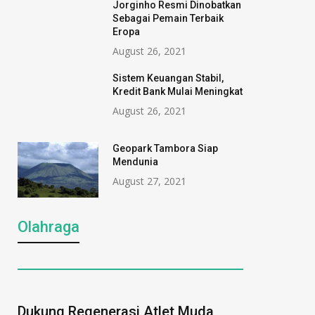
Wujud Nyata Kep
Jorginho Resmi Dinobatkan
July 15, 2026
Sebagai Pemain Terbaik
Sosial
Eropa
August 5, 2026
August 26, 2021
Sistem Keuangan Stabil,
Kredit Bank Mulai Meningkat
August 26, 2021
Geopark Tambora Siap
Mendunia
August 27, 2021
Olahraga
Dukung Regenerasi Atlet Muda