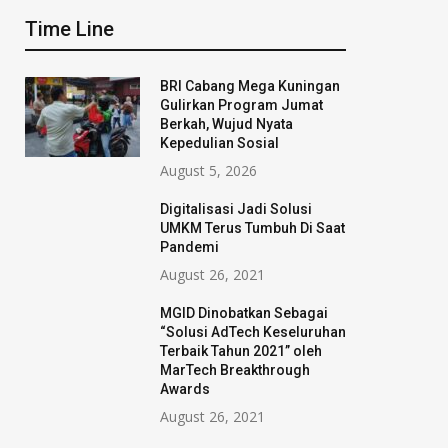
Time Line
BRI Cabang Mega Kuningan
Gulirkan Program Jumat
Berkah, Wujud Nyata
Kepedulian Sosial
August 5, 2026
Digitalisasi Jadi Solusi
UMKM Terus Tumbuh Di Saat
Pandemi
August 26, 2021
MGID Dinobatkan Sebagai
“Solusi AdTech Keseluruhan
Terbaik Tahun 2021” oleh
MarTech Breakthrough
BRI Cabang Meg
Hari Anak, Morinaga Ajak
Awards
Kuningan Gulirk
Orang Tua Kenali dan
August 26, 2021
Program Jumat 
Dukung Potensi Si Kecil