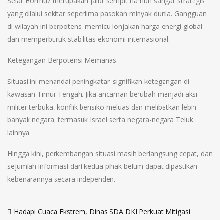
Selat Hormuz merupakan jalur sempit namun sangat strategis
yang dilalui sekitar seperlima pasokan minyak dunia. Gangguan
di wilayah ini berpotensi memicu lonjakan harga energi global
dan memperburuk stabilitas ekonomi internasional.
Ketegangan Berpotensi Memanas
Situasi ini menandai peningkatan signifikan ketegangan di
kawasan Timur Tengah. Jika ancaman berubah menjadi aksi
militer terbuka, konflik berisiko meluas dan melibatkan lebih
banyak negara, termasuk Israel serta negara-negara Teluk
lainnya.
Hingga kini, perkembangan situasi masih berlangsung cepat, dan
sejumlah informasi dari kedua pihak belum dapat dipastikan
kebenarannya secara independen.
Post
Hadapi Cuaca Ekstrem, Dinas SDA DKI Perkuat Mitigasi
navigation